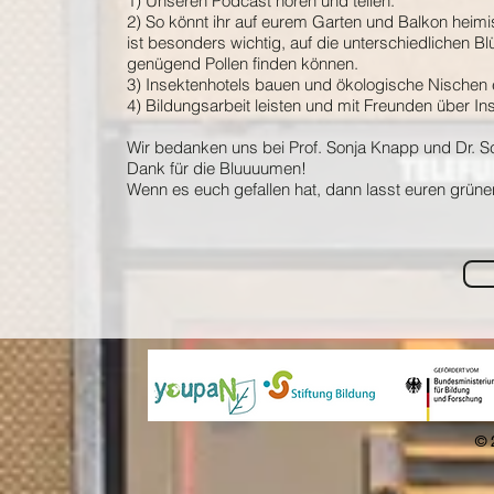
1) Unseren Podcast hören und teilen.
2) So könnt ihr auf eurem Garten und Balkon heimi
ist besonders wichtig, auf die unterschiedlichen B
genügend Pollen finden können.
3) Insektenhotels bauen und ökologische Nischen e
4) Bildungsarbeit leisten und mit Freunden über I
Wir bedanken uns bei Prof. Sonja Knapp und Dr. Sch
Dank für die Bluuuumen!
Wenn es euch gefallen hat, dann lasst euren grün
© 